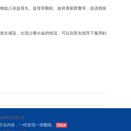
物如八珍益母丸、益母草颗粒、血府逐瘀胶囊等，促进残留
发生感染，出现少量出血的情况，可以在医生指导下服用妇
4095101号-23
言论内容，一经发现一律删除。
51La