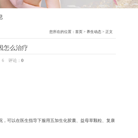
息
您所在的位置：
首页
>
养生动态
> 正文
因怎么治疗
：
6
评论：
0
情况，可以在医生指导下服用五加生化胶囊、益母草颗粒、复康