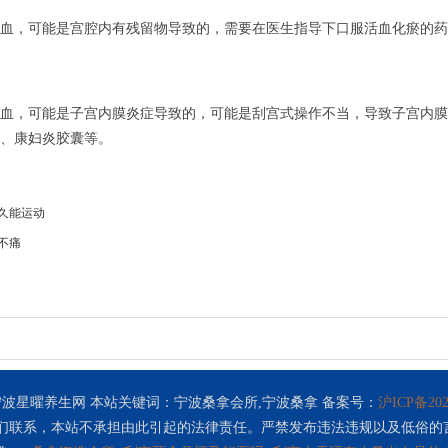
血，可能是宫腔内有残留物导致的，需要在医生指导下口服活血化瘀的药
血，可能是子宫内膜炎症导致的，可能是刮宫式操作不当，导致子宫内膜
、康妇炎胶囊等。
久能运动
不痛
波星曜养生网 本站关键词：宁波桑拿会所,宁波桑拿 备案号：
沪ICP备202
们联系，本站不承担由此引起的法律责任。严禁发布违法违规以及低俗的